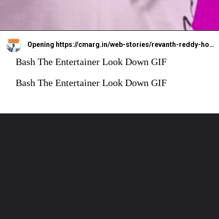
Opening
https://cmarg.in/web-stories/revanth-reddy-house-telangana-cm-has-bought-his-house-by-taking-loan-from-the-bank
Bash The Entertainer Look Down GIF
Bash The Entertainer Look Down GIF