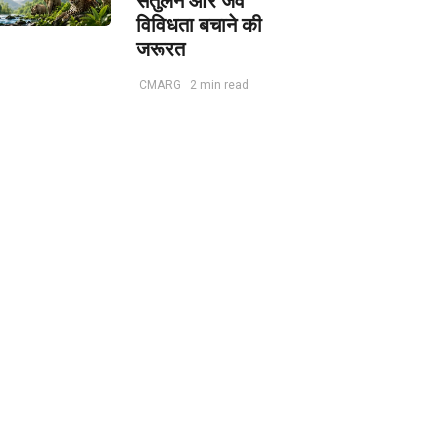
संतुलन और जैव
विविधता बचाने की
जरूरत
CMARG
2 min read