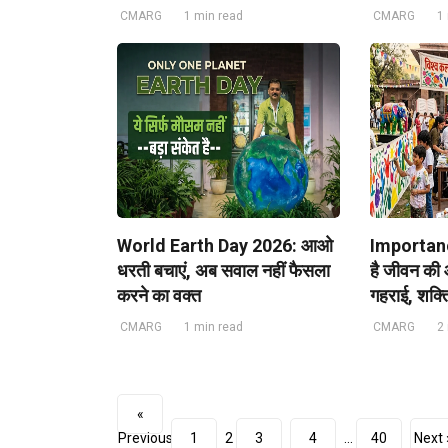
CMARG
1 min read
CMARG
1
World Earth Day 2026: आओ
Importance
धरती बचाएं, अब सवाल नहीं फैसला
है जीवन की 
करने का वक्त
गहराई, शक्त
CMARG
1 min read
CMARG
2
«
Previous
1
2
3
4
…
40
Next 