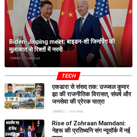
Biden-Jinping meet: बाइडन-शी जिनपिंग की
मुलाकात से रिश्तों में नरमी
CMARG |
1 min read
TECH
एकडारा से संसद तक: उज्ज्वल कुमार
झा की राजनीतिक विरासत, संघर्ष और
जनसेवा की प्रेरक यात्रा
CMARG |
1 min read
Rise of Zohraan Mamdani:
नेहरू की प्रतिध्वनि संग न्यूयॉर्क में नई