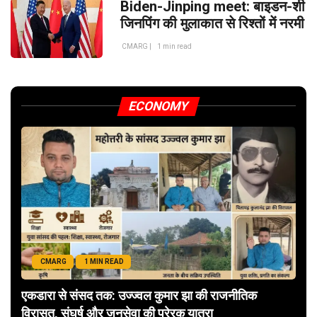
Biden-Jinping meet: बाइडन-शी
जिनपिंग की मुलाकात से रिश्तों में नरमी
CMARG |
1 min read
ECONOMY
CMARG
1 MIN READ
एकडारा से संसद तक: उज्ज्वल कुमार झा की राजनीतिक
विरासत, संघर्ष और जनसेवा की प्रेरक यात्रा