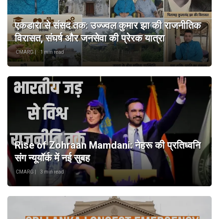
एकडारा से संसद तक: उज्ज्वल कुमार झा की राजनीतिक
विरासत, संघर्ष और जनसेवा की प्रेरक यात्रा
CMARG |
1 min read
Rise of Zohraan Mamdani: नेहरू की प्रतिध्वनि
संग न्यूयॉर्क में नई सुबह
CMARG |
3 min read