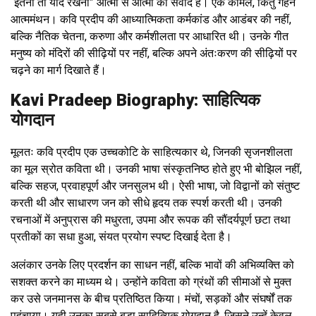
“इतना तो याद रखना” आत्मा से आत्मा का संवाद है। एक कोमल, किंतु गहन
आत्ममंथन। कवि प्रदीप की आध्यात्मिकता कर्मकांड और आडंबर की नहीं,
बल्कि नैतिक चेतना, करुणा और कर्मशीलता पर आधारित थी। उनके गीत
मनुष्य को मंदिरों की सीढ़ियों पर नहीं, बल्कि अपने अंतःकरण की सीढ़ियों पर
चढ़ने का मार्ग दिखाते हैं।
Kavi Pradeep Biography: साहित्यिक
योगदान
मूलतः कवि प्रदीप एक उच्चकोटि के साहित्यकार थे, जिनकी सृजनशीलता
का मूल स्रोत कविता थी। उनकी भाषा संस्कृतनिष्ठ होते हुए भी बोझिल नहीं,
बल्कि सहज, प्रवाहपूर्ण और जनसुलभ थी। ऐसी भाषा, जो विद्वानों को संतुष्ट
करती थी और साधारण जन को सीधे हृदय तक स्पर्श करती थी। उनकी
रचनाओं में अनुप्रास की मधुरता, उपमा और रूपक की सौंदर्यपूर्ण छटा तथा
प्रतीकों का सधा हुआ, संयत प्रयोग स्पष्ट दिखाई देता है।
अलंकार उनके लिए प्रदर्शन का साधन नहीं, बल्कि भावों की अभिव्यक्ति को
सशक्त करने का माध्यम थे। उन्होंने कविता को ग्रंथों की सीमाओं से मुक्त
कर उसे जनमानस के बीच प्रतिष्ठित किया। मंचों, सड़कों और संघर्षों तक
पहुंचाया। यही उनका सबसे बड़ा साहित्यिक योगदान है, जिसने उन्हें केवल