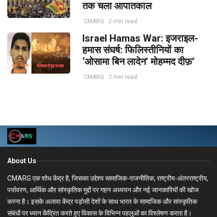
तक चला आपातकाल
CMARG
2 min read
Israel Hamas War: इजराइल-
हमास संघर्ष: फिलिस्तीनियों का
‘ओसामा बिन लादेन’ मोहम्मद दीफ़’
CMARG
2 min read
About Us
CMARG एक शोध केंद्र है, जिसका उद्देश्य सामाजिक-राजनीतिक, राष्ट्रीय-अंतरराष्ट्रीय,
पर्यावरण, आर्थिक और सांस्कृतिक मुद्दों पर गहन अध्ययन और नई जानकारियों की खोज
करना है। इसके अलावा केंद्र पड़ोसी देशों के साथ भारत के सामाजिक और सांस्कृतिक
संबंधों पर ध्यान केंद्रित करते हुए विकास के विभिन्न पहलुओं का विश्लेषण करता है।