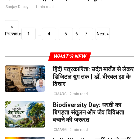
Sanjay Dubey
1 min read
«
Previous
1
…
4
5
6
7
Next »
WHAT'S NEW
हिंदी पत्रकारिता: उदंत मार्तंड से लेकर
डिजिटल युग तक | डॉ. बीरबल झा के
विचार
CMARG
2 min read
Biodiversity Day: धरती का
बिगड़ता संतुलन और जैव विविधता
बचाने की जरूरत
CMARG
2 min read