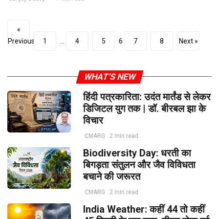
«
Previous
1
…
4
5
6
7
8
Next »
WHAT'S NEW
हिंदी पत्रकारिता: उदंत मार्तंड से लेकर
डिजिटल युग तक | डॉ. बीरबल झा के
विचार
CMARG
2 min read
Biodiversity Day: धरती का
बिगड़ता संतुलन और जैव विविधता
बचाने की जरूरत
CMARG
2 min read
India Weather: कहीं 44 तो कहीं