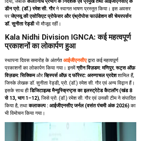
दिया, जबकि
कलानिधि प्रभाग के निदेशक एवं प्रमुख तथा आईजीएनसीए के
डीन प्रो. (डॉ.) रमेश सी. गौर
ने स्वागत भाषण प्रस्तुत किया। इस अवसर
पर
जेएनयू की एसोसिएट प्रोफेसर और एंथ्रोपोस फाउंडेशन की चेयरपर्सन
डॉ. सुनीता रेड्डी
भी मौजूद रहीं।
Kala Nidhi Division IGNCA: कई महत्वपूर्ण
प्रकाशनों का लोकार्पण हुआ
स्थापना दिवस समारोह के अंतर्गत
आईजीएनसीए
द्वारा कई महत्वपूर्ण
प्रकाशनों का लोकार्पण किया गया। इनमें
ग्रीन विज़डम: मणिपुर
,
रूट्स ऑफ़
विज़डम: सिक्किम
और
व्हिस्पर्स ऑफ़ द फॉरेस्ट: अरुणाचल प्रदेश
शामिल हैं,
जिनके लेखक डॉ. सुनीता रेड्डी, प्रो. (डॉ.) रमेश सी. गौर एवं अन्य विद्वान हैं।
इसके साथ ही
डिजिटाइज़्ड मैन्युस्क्रिप्ट्स का इलस्ट्रेटेड कैटलॉग (खंड 8
से 13, भाग 1–12)
, जिसे प्रो. (डॉ.) रमेश सी. गौर एवं उनकी टीम ने संपादित
किया है, तथा
कलाकल्प : आईजीएनसीए जर्नल (वसंत पंचमी अंक 2026)
का
भी विमोचन किया गया।