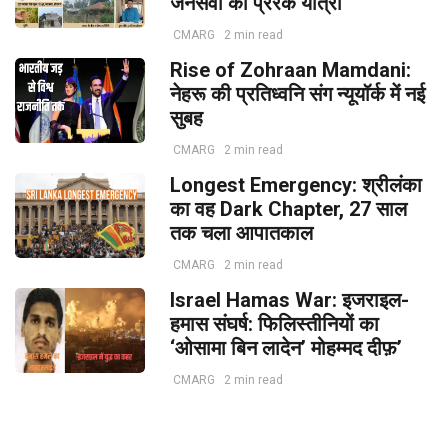
जनसेवा की प्रेरक यात्रा
CMARG
2 min read
Rise of Zohraan Mamdani:
नेहरू की प्रतिध्वनि संग न्यूयॉर्क में नई
सुबह
CMARG
2 min read
Longest Emergency: श्रीलंका
का वह Dark Chapter, 27 साल
तक चला आपातकाल
CMARG
2 min read
Israel Hamas War: इजराइल-
हमास संघर्ष: फिलिस्तीनियों का
‘ओसामा बिन लादेन’ मोहम्मद दीफ़’
CMARG
2 min read