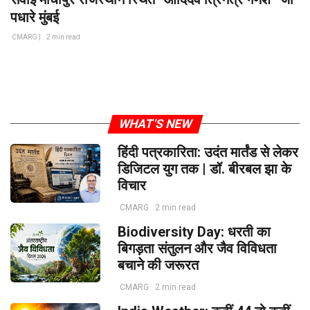
पधारे मुंबई
CMARG |
2 min read
WHAT'S NEW
हिंदी पत्रकारिता: उदंत मार्तंड से लेकर
डिजिटल युग तक | डॉ. बीरबल झा के
विचार
CMARG
2 min read
Biodiversity Day: धरती का
बिगड़ता संतुलन और जैव विविधता
बचाने की जरूरत
CMARG
2 min read