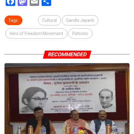
Facebook
Mastodon
Email
Share
Tags:
Cultural
Gandhi Jayanti
Hero of Freedom Movement
Patriotic
RECOMMENDED