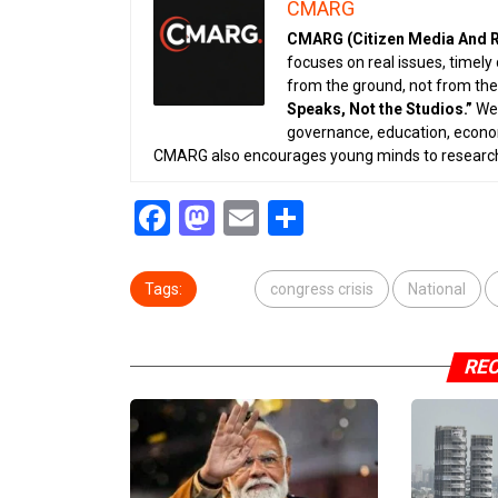
CMARG
CMARG (Citizen Media And R
focuses on real issues, timely
from the ground, not from the
Speaks, Not the Studios.”
We 
governance, education, economy
CMARG also encourages young minds to research, 
Facebook
Mastodon
Email
Share
Tags:
congress crisis
National
RE