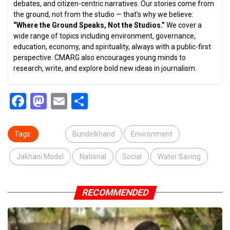
debates, and citizen-centric narratives. Our stories come from
the ground, not from the studio — that’s why we believe:
“Where the Ground Speaks, Not the Studios.”
We cover a
wide range of topics including environment, governance,
education, economy, and spirituality, always with a public-first
perspective. CMARG also encourages young minds to
research, write, and explore bold new ideas in journalism.
Facebook
Mastodon
Email
Share
Tags:
Bundelkhand
Environment
Jakhani Model
National
Social
Water Saving
RECOMMENDED