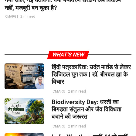
नया साल, नई चेतावनी: क्या पर्यावरण संरक्षण अब विकल्प
नहीं, मजबूरी बन चुका है?
CMARG |
2 min read
WHAT'S NEW
हिंदी पत्रकारिता: उदंत मार्तंड से लेकर
डिजिटल युग तक | डॉ. बीरबल झा के
विचार
CMARG
2 min read
Biodiversity Day: धरती का
बिगड़ता संतुलन और जैव विविधता
बचाने की जरूरत
CMARG
2 min read