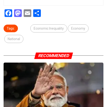
Facebook
Mastodon
Email
Share
Tags:
Economic Inequality
Economy
National
RECOMMENDED